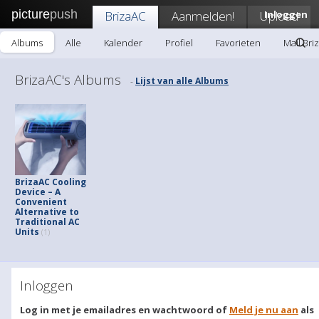
picture
push
BrizaAC
Aanmelden!
Upload
Inloggen
Albums
Alle
Kalender
Profiel
Favorieten
Mail Bri
BrizaAC's Albums
Lijst van alle Albums
-
BrizaAC Cooling
Device – A
Convenient
Alternative to
Traditional AC
Units
(1)
Inloggen
Log in met je emailadres en wachtwoord of
Meld je nu aan
als